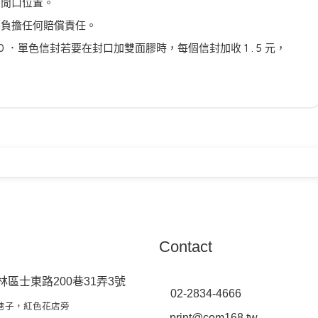
明閒口位置。
不負擔任何賠償責任。
 ．單色信封若要在封口加雙面膠時，每個信封加收 1 . 5 元，
Contact
林區士東路200巷31弄3號
02-2834-4666
巷子，紅色花店旁
print@com168.tw