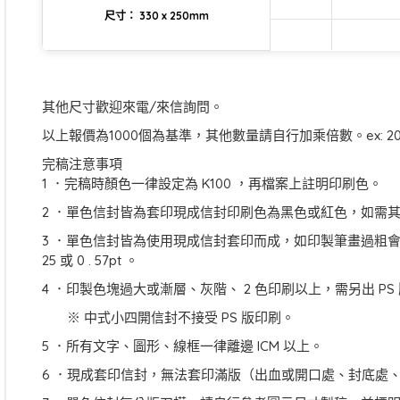
尺寸： 330 x 250mm
其他尺寸歡迎來電/來信詢問。
以上報價為1000個為基準，其他數量請自行加乘倍數。ex: 2
完稿注意事項
1 ．完稿時顏色一律設定為 K100 ，再檔案上註明印刷色。
2 ．單色信封皆為套印現成信封印刷色為黑色或紅色，如需
3 ．單色信封皆為使用現成信封套印而成，如印製筆畫過粗會
25 或 0 . 57pt 。
4 ．印製色塊過大或漸層、灰階、 2 色印刷以上，需另出 PS
※ 中式小四開信封不接受 PS 版印刷。
5 ．所有文字、圖形、線框一律離邊 ICM 以上。
6 ．現成套印信封，無法套印滿版（出血或開口處、封底處