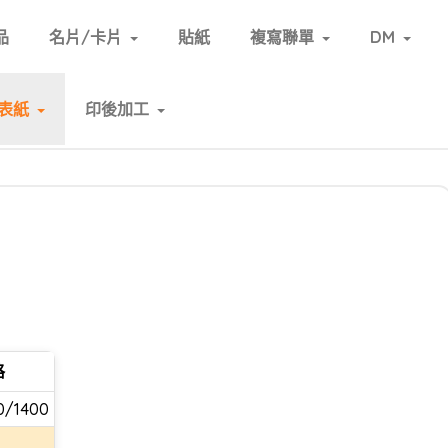
品
名片/卡片
貼紙
複寫聯單
DM
表紙
印後加工
格
0/1400