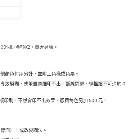
000個則金額X2。量大另議。
其他顏色付用另計，並附上色樣或色票。
導致模糊，或筆畫過細印不出、斷線問題，線框細不可少於 0 .
 版印刷，不然會印不出效果，版費每色另加 500 元。
、背面），或改變糊法。