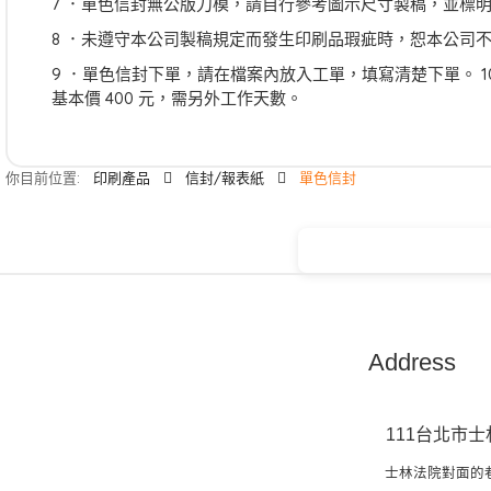
7 ．單色信封無公版刀模，請自行參考圖示尺寸製稿，並標
8 ．未遵守本公司製稿規定而發生印刷品瑕疵時，恕本公司
9 ．單色信封下單，請在檔案內放入工單，填寫清楚下單。 10
基本價 400 元，需另外工作天數。
你目前位置:
印刷產品
信封/報表紙
單色信封
Address
111台北市士
士林法院對面的