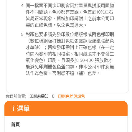
同一檔案不同次印刷會因控墨量與拼版周圍物
件不同問題，色彩都有差距，色差於10%左右
皆屬正常現象，舊檔加印請附上之前本公司印
製的正確色樣，以免色差過大。
對顏色要求請先發印數位銅版樣或
附色樣印刷
（數位樣銅板打樣對色紙張需銅版類紙張顏色
才準確）；舊檔發印需附上正確色樣（在一定
時間內發印的相同檔案、相同紙張才不會發生
氧化變色）印刷、且須多加 50~100 張放數才
能避免
印刷顏色色差
問題，非本公司印件恕無
法作為色樣，否則恕不退（補）色差。
你目前位置:
印刷前需知
印刷色差與調色
主選單
首頁