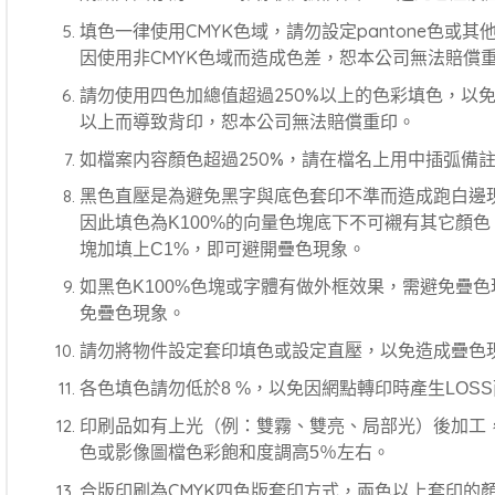
填色一律使用CMYK色域，請勿設定pantone色或
因使用非CMYK色域而造成色差，恕本公司無法賠償
請勿使用四色加總值超過250%以上的色彩填色，以
以上而導致背印，恕本公司無法賠償重印。
如檔案内容顏色超過250%，請在檔名上用中插弧備註
黑色直壓是為避免黑字與底色套印不準而造成跑白邊現
因此填色為K100%的向量色塊底下不可襯有其它顏色
塊加填上C1%，即可避開疊色現象。
如黑色K100%色塊或字體有做外框效果，需避免疊色
免疊色現象。
請勿將物件設定套印填色或設定直壓，以免造成疊色
各色填色請勿低於8 %，以免因網點轉印時產生LOS
印刷品如有上光（例：雙霧、雙亮、局部光）後加工
色或影像圖檔色彩飽和度調高5％左右。
合版印刷為CMYK四色版套印方式，兩色以上套印的顏