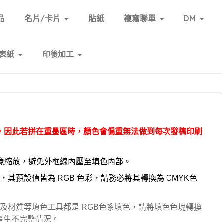
品
名片/卡片
貼紙
複寫聯單
DM
表紙
印後加工
，因此若拼在重墨區時，顏色會偏重無法做到每次發稿印刷
隨影像縮放，避免外框線內壓至填色內部。
，其預設值皆為 RGB 色彩，請務必將其轉換為 CMYK色
漸層及材質等填色工具都是 RGB色系填色，請將填色色塊轉換
產生不完整情況。