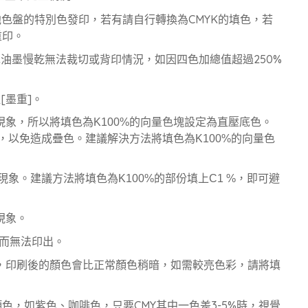
其他色盤的特別色發印，若有請自行轉換為CMYK的填色，若
重印。
免油墨慢乾無法裁切或背印情況，如因四色加總值超過250%
[墨重]。
象，所以將填色為K100%的向量色塊設定為直壓底色。
，以免造成疊色。建議解決方法將填色為K100%的向量色
現象。建議方法將填色為K100%的部份填上C1 %，即可避
現象。
S而無法印出。
，印刷後的顏色會比正常顏色稍暗，如需較亮色彩，請將填
色，如紫色、咖啡色，只要CMY其中一色差3-5%時，視覺