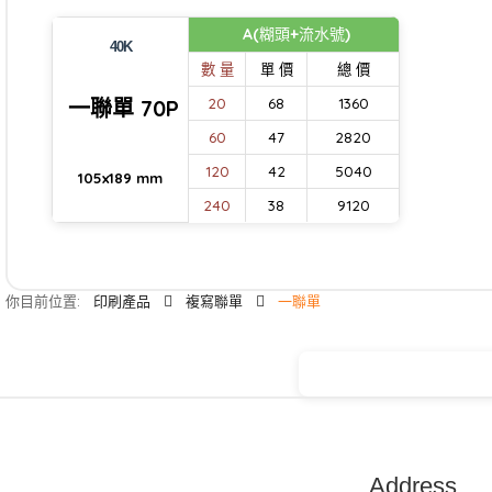
A(糊頭+流水號)
40K
數 量
單 價
總 價
一聯單 70P
20
68
1360
60
47
2820
120
42
5040
105x189 mm
240
38
9120
你目前位置:
印刷產品
複寫聯單
一聯單
Address