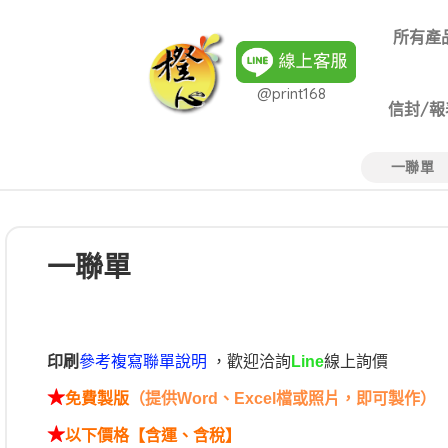
所有產
@print168
信封/報
一聯單
一聯單
印刷
參考複寫聯單說明
，歡迎洽詢
線上詢價
Line
★
免費製版
（提供Word、Excel檔或照片，即可製作）
★
以下價格【含運、含稅】