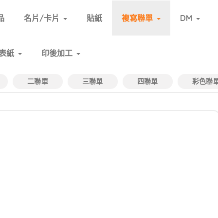
品
名片/卡片
貼紙
複寫聯單
DM
表紙
印後加工
二聯單
三聯單
四聯單
彩色聯