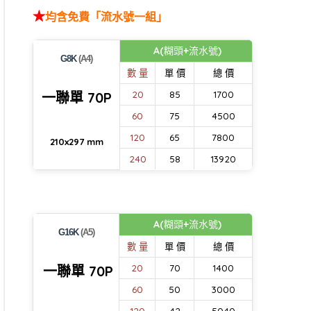
★
均含免費「流水號一組」
A(糊頭+流水號)
G8K
(A4)
數 量
單 價
總 價
一聯單 70P
20
85
1700
60
75
4500
120
65
7800
210x297 mm
240
58
13920
A(糊頭+流水號)
G16K
(A5)
數 量
單 價
總 價
一聯單 70P
20
70
1400
60
50
3000