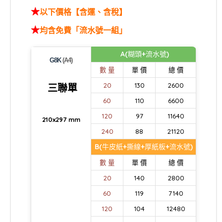
★
以下價格【含運、含稅】
★
均含免費「流水號一組」
A(糊頭+流水號)
G8K
(A4)
數 量
單 價
總 價
20
130
2600
三聯單
60
110
6600
120
97
11640
210x297 mm
240
88
21120
B(牛皮紙+撕線+厚紙板+流水號)
數 量
單 價
總 價
20
140
2800
60
119
7140
120
104
12480