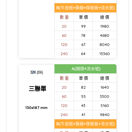
B(牛皮紙+撕線+厚紙板+流水號)
數 量
單 價
總 價
20
99
1980
60
78
4680
120
67
8040
240
64
15360
A(糊頭+流水號)
32K
(B6)
數 量
單 價
總 價
20
82
1640
三聯單
60
55
3300
120
43
5160
130x187 mm
240
41
9840
B(牛皮紙+撕線+厚紙板+流水號)