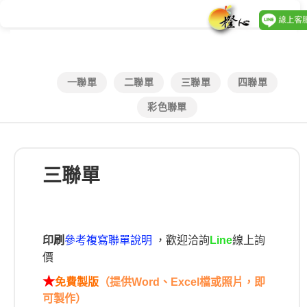
一聯單
二聯單
三聯單
四聯單
彩色聯單
三聯單
印刷
參考複寫聯單說明
，歡迎洽詢
線上詢
Line
價
★
免費製版
（提供Word、Excel檔或照片，即
可製作）