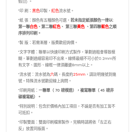
假日) 。
*印 刷：
黑色
印製，
紅色
流水號。
*紙 張：顏色有五種顏色可選，
若未指定紙張顏色一律以:
第一聯
白色
、第二聯
紅色
、 第三聯
黃色
、第四聯
藍色
之順
序排列印刷。
*製 版：若需漸層，版費歡迎詢價。
*文字字體：聯單以快速印刷方式製作，筆劃過粗會導致模
糊，筆劃過細容易印不出來。線條最細不可小於0.2mm所
有文字、圖形、線框一律須離邊8mm以上。
*流水號：流水號為
六
碼，長度約
25mm
，請註明幾號到幾
號。特殊流水號歡迎線上詢問。
*印刷用紙：
一聯單（ 70 磅模造），複寫聯單（ 45 磅非
碳複寫紙）。
*特別說明：包含於價格內加工項目，不論是否有加工皆不
可抵扣。
*印製雙面：雙面印刷檔案製作，完稿時請將依「左正右
反」放置同版面。