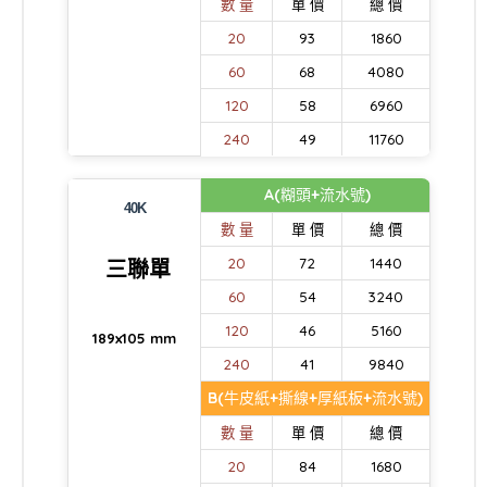
數 量
單 價
總 價
20
93
1860
60
68
4080
120
58
6960
240
49
11760
A(糊頭+流水號)
40K
數 量
單 價
總 價
20
72
1440
三聯單
60
54
3240
120
46
5160
189x105 mm
240
41
9840
B(牛皮紙+撕線+厚紙板+流水號)
數 量
單 價
總 價
20
84
1680