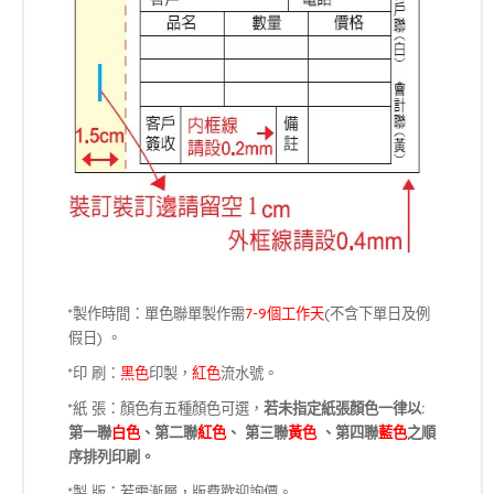
*製作時間：單色聯單製作需
7-9個工作天
(不含下單日及例
假日) 。
*印 刷：
黑色
印製，
紅色
流水號。
*紙 張：顏色有五種顏色可選，
若未指定紙張顏色一律以:
第一聯
白色
、第二聯
紅色
、 第三聯
黃色
、第四聯
藍色
之順
序排列印刷。
*製 版：若需漸層，版費歡迎詢價。