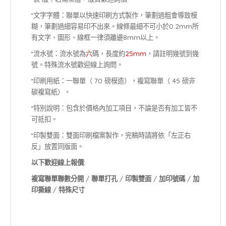
*文字字體：聯單以快速印刷方式製作，筆劃過粗會導致模
糊，筆劃過細容易印不出來。線條最細不可小於0.2mm所
有文字、圖形、線框一律須離邊8mm以上。
*流水號：流水號為
六
碼，長度約
25mm
，請註明幾號到幾
號。特殊流水號歡迎線上詢問。
*印刷用紙：一聯單（ 70 磅模造），複寫聯單（ 45 磅非
碳複寫紙）。
*特別說明：包含於價格內加工項目，不論是否有加工皆不
可抵扣。
*印製雙面：雙面印刷檔案製作，完稿時請將依「左正右
反」放置同版面。
以下歡迎線上報價:
複寫聯單聯數分開
/
聯單打孔
/
印製雙面
/
加印號碼
/
加
印撕線
/
特殊尺寸