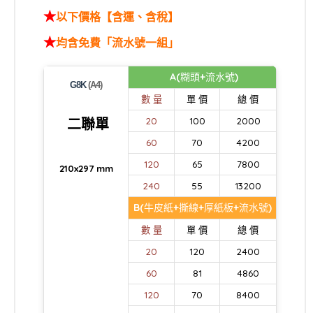
★
以下價格【含運、含稅】
★
均含免費「流水號一組」
A(糊頭+流水號)
G8K
(A4)
數 量
單 價
總 價
二聯單
20
100
2000
60
70
4200
120
65
7800
210x297 mm
240
55
13200
B(牛皮紙+撕線+厚紙板+流水號)
數 量
單 價
總 價
20
120
2400
60
81
4860
120
70
8400