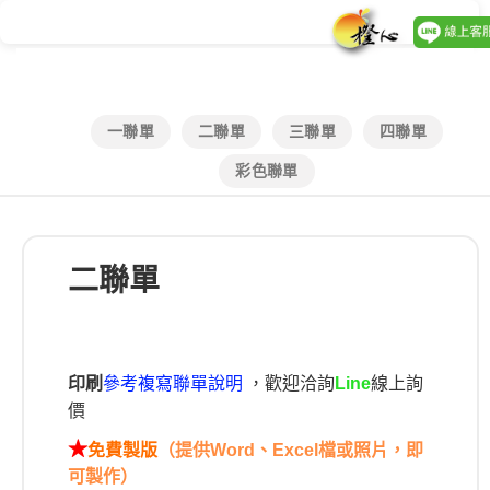
一聯單
二聯單
三聯單
四聯單
彩色聯單
二聯單
印刷
參考複寫聯單說明
，歡迎洽詢
線上詢
Line
價
★
免費製版
（提供Word、Excel檔或照片，即
可製作）