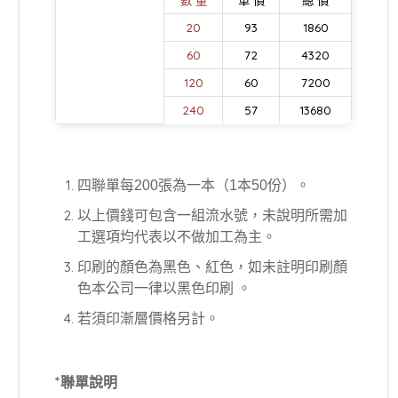
數 量
單 價
總 價
20
93
1860
60
72
4320
120
60
7200
240
57
13680
四聯單每200張為一本（1本50份）。
以上價錢可包含一組流水號，未說明所需加
工選項均代表以不做加工為主。
印刷的顏色為黑色、紅色，如未註明印刷顏
色本公司一律以黑色印刷 。
若須印漸層價格另計。
*聯單說明