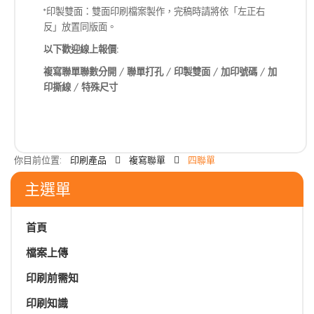
*印製雙面：雙面印刷檔案製作，完稿時請將依「左正右
反」放置同版面。
以下歡迎線上報價:
複寫聯單聯數分開
/
聯單打孔
/
印製雙面
/
加印號碼
/
加
印撕線
/
特殊尺寸
你目前位置:
印刷產品
複寫聯單
四聯單
主選單
首頁
檔案上傳
印刷前需知
印刷知識