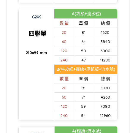
A(糊頭+流水號)
G24K
數 量
單 價
總 價
四聯單
20
81
1620
60
64
3840
120
50
6000
210x99 mm
240
47
11280
B(牛皮紙+撕線+厚紙板+流水號)
數 量
單 價
總 價
20
91
1820
60
71
4260
120
59
7080
240
54
12960
A(糊頭+流水號)