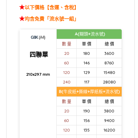
★
以下價格【含運、含稅】
★
均含免費「流水號一組」
A(糊頭+流水號)
G8K
(A4)
數 量
單 價
總 價
四聯單
20
180
3600
60
146
8760
120
129
15480
210x297 mm
240
117
28080
B(牛皮紙+撕線+厚紙板+流水號)
數 量
單 價
總 價
20
190
3800
60
156
9400
120
135
16200