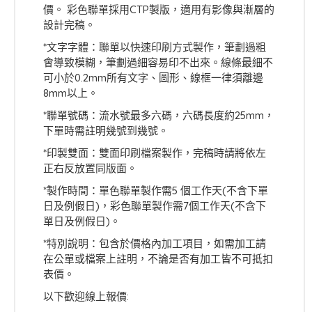
價。 彩色聯單採用CTP製版，適用有影像與漸層的
設計完稿。
*文字字體：聯單以快速印刷方式製作，筆劃過粗
會導致模糊，筆劃過細容易印不出來。線條最細不
可小於0.2mm所有文字、圖形、線框一律須離邊
8mm以上。
*聯單號碼：流水號最多六碼，六碼長度約25mm，
下單時需註明幾號到幾號。
*印製雙面：雙面印刷檔案製作，完稿時請將依左
正右反放置同版面。
*製作時間：單色聯單製作需5 個工作天(不含下單
日及例假日)，彩色聯單製作需7個工作天(不含下
單日及例假日)。
*特別說明：包含於價格內加工項目，如需加工請
在公單或檔案上註明，不論是否有加工皆不可抵扣
表價。
以下歡迎線上報價: