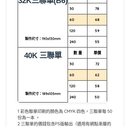
32K三聯單(B6)
30
78
60
68
120
59
製作尺寸：190x130mm
240
55
數 量
單價
40K 三聯單
30
72
60
62
120
58
製作尺寸：189x105mm
240
50
1 彩色聯單印刷的顏色為 CMYK 四色，三聯單每 50
份為一本 。
2 三聯單的價錢包含PS版輸出（適用有網點漸層的