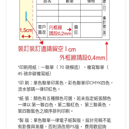
*印刷用紙：一聯單（ 70 磅模造），複寫聯單（
45 磅非碳複寫紙）
*印 刷：單色聯單印黑色，彩色聯單印CMYK四色，
流水號碼一律印紅色。
*紙 張：顏色有五種顏色可選，若未指定紙張顏色
一律以:第一聯白色、第二聯紅色、 第三聯黃色 、
第四聯藍色之順序排列印刷。
*製 版：單色聯單一律電子紙製版，設計完稿不能
有影像與漸層，否則須改用PS版， 費用歡迎詢