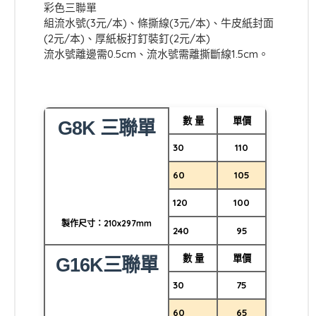
彩色三聯單
組流水號(3元/本)、條撕線(3元/本)、牛皮紙封面
(2元/本)、厚紙板打釘裝釘(2元/本)
流水號離邊需0.5cm、流水號需離撕斷線1.5cm。
數 量
單價
G8K 三聯單
30
110
60
105
120
100
製作尺寸：210x297mm
240
95
數 量
單價
G16K三聯單
30
75
60
65