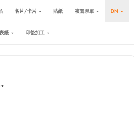
品
名片/卡片
貼紙
複寫聯單
DM
表紙
印後加工
mm